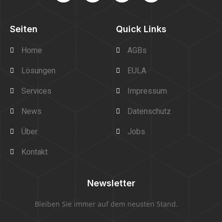
Seiten
Quick Links
Home
AGBs
Lösungen
EULA
Services
Impressum
News
Datenschutz
Über
Jobs
Kontakt
Newsletter
Bleiben Sie immer auf dem neusten Stand.