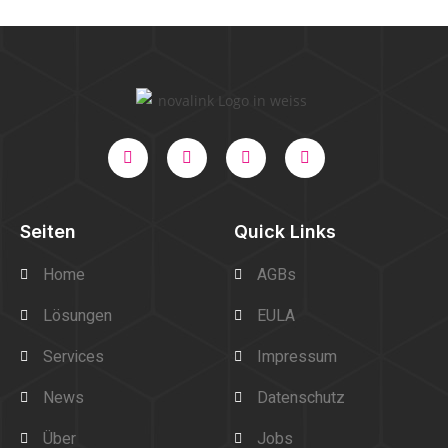
Seiten
Quick Links
Home
AGBs
Lösungen
EULA
Services
Impressum
News
Datenschutz
Über
Jobs