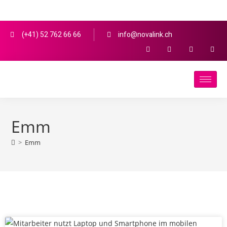
(+41) 52 762 66 66
info@novalink.ch
Emm
>
Emm